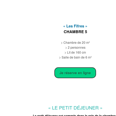
« Les Fifres »
CHAMBRE 5
> Chambre de 20 m²
> 2 personnes
> Lit de 160 cm
> Salle de bain de 6 m²
Je réserve en ligne
« LE PETIT DÉJEUNER »
Le petit-déjeuner est compris dans le prix de la chambre