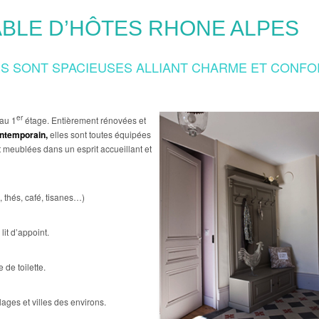
ABLE D’HÔTES RHONE ALPES
S SONT SPACIEUSES ALLIANT CHARME ET CONFO
er
 au 1
étage. Entièrement rénovées et
ontemporain,
elles sont toutes équipées
nt meublées dans un esprit accueillant et
, thés, café, tisanes…)
lit d’appoint.
de toilette.
ages et villes des environs.