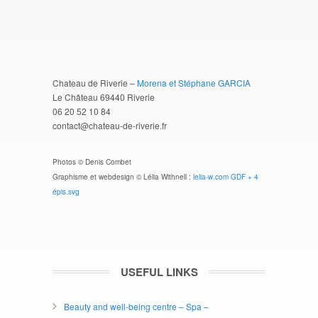
Chateau de Riverie –
Morena et Stéphane GARCIA
Le Château 69440 Riverie
06 20 52 10 84
contact@chateau-de-riverie.fr
Photos © Denis Combet
Graphisme et webdesign © Lélia Withnell :
lelia-w.com
GDF + 4
épis.svg
USEFUL LINKS
Beauty and well-being centre – Spa –